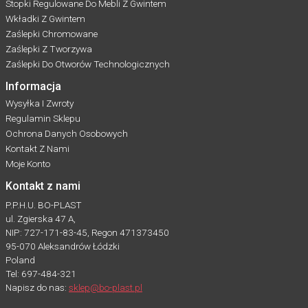
Stopki Regulowane Do Mebli Z Gwintem
Wkładki Z Gwintem
Zaślepki Chromowane
Zaślepki Z Tworzywa
Zaślepki Do Otworów Technologicznych
Informacja
Wysyłka I Zwroty
Regulamin Sklepu
Ochrona Danych Osobowych
Kontakt Z Nami
Moje Konto
Kontakt z nami
P.P.H.U. BO-PLAST
ul. Zgierska 47 A,
NIP: 727-171-83-45, Regon 471373450
95-070 Aleksandrów Łódzki
Poland
Tel: 697-484-321
Napisz do nas:
sklep@bo-plast.pl