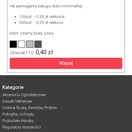
nie wymagamy zakupu ilości minimalnej
100szt - 0,30 zł netto/szt
500szt - 0,25 zł netto/sz
kolor: czarny, biały, szary
0,40 zł
CENA NETTO:
Więcej
Kategorie
Akcesoria Ogrodzeniowe
Daszki Metalowe
Osłona Śruby, Gwintów, Prętów
Pokrętła, Uchwyty
Pozostałe Wyroby
Regulatory Wysokości