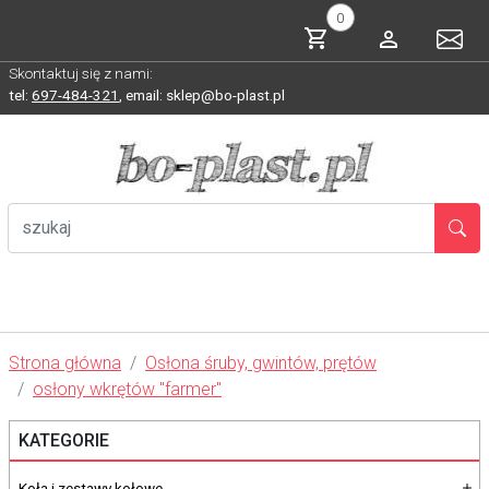
0
Skontaktuj się z nami:
tel:
697-484-321
,
email: sklep@bo-plast.pl
Strona główna
Osłona śruby, gwintów, prętów
osłony wkrętów "farmer"
KATEGORIE
Koła i zestawy kołowe