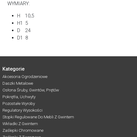
WYMIARY:
H 10,5
H1 5
D 24
D1 8
Kategorie
Akcesoria Ogrodzeniowe
Daszki Metalowe
Osłona Śruby, Gwintów, Prętów
Pokrętła, Uchwyty
Pozostałe Wyroby
Regulatory Wysokości
Stopki Regulowane Do Mebli Z Gwintem
Wkładki Z Gwintem
Zaślepki Chromowane
Zaślepki Z Tworzywa