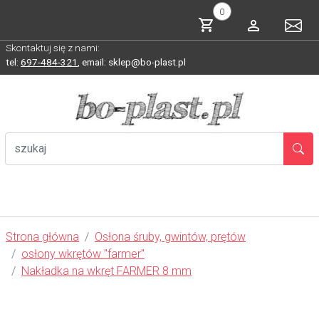
0
Skontaktuj się z nami:
tel:
697-484-321
,
email: sklep@bo-plast.pl
Strona główna
Osłona śruby, gwintów, prętów
osłony wkrętów "farmer"
Nakładka na wkręt FARMER 8 mm