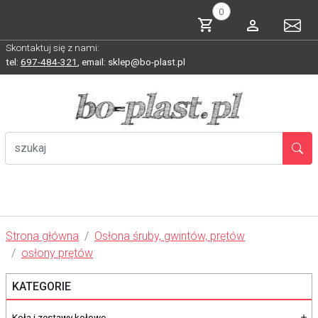
0
Skontaktuj się z nami:
tel:
697-484-321
,
email: sklep@bo-plast.pl
Strona główna
Osłona śruby, gwintów, prętów
osłony prętów
KATEGORIE
Koła i zestawy kołowe