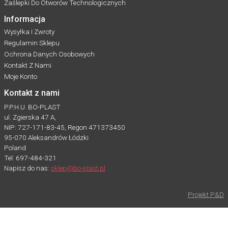
Zaślepki Do Otworów Technologicznych
Informacja
Wysyłka I Zwroty
Regulamin Sklepu
Ochrona Danych Osobowych
Kontakt Z Nami
Moje Konto
Kontakt z nami
P.P.H.U. BO-PLAST
ul. Zgierska 47 A,
NIP: 727-171-83-45, Regon 471373450
95-070 Aleksandrów Łódzki
Poland
Tel: 697-484-321
Napisz do nas:
sklep@bo-plast.pl
Projekt P&D