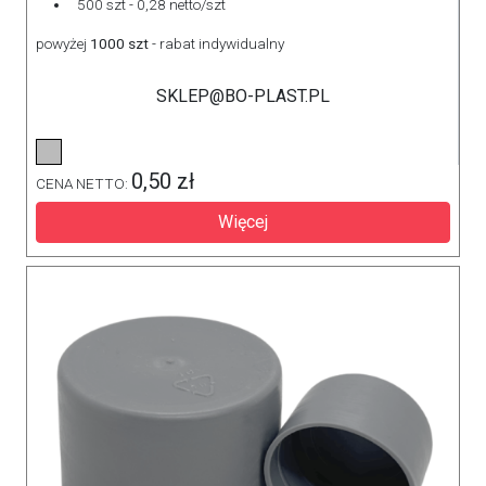
500 szt - 0,28 netto/szt
powyżej
1000 szt
- rabat indywidualny
SKLEP@BO-PLAST.PL
0,50 zł
CENA NETTO:
Więcej