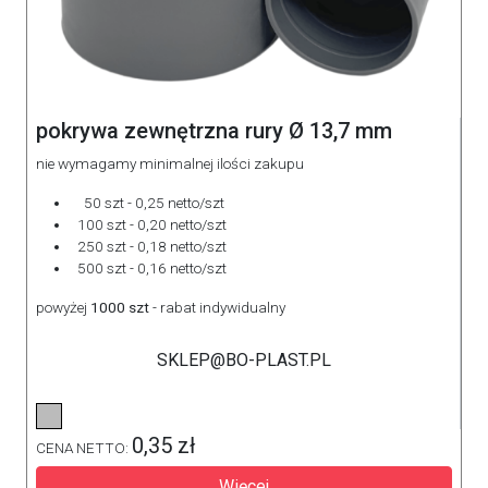
pokrywa zewnętrzna rury Ø 13,7 mm
nie wymagamy minimalnej ilości zakupu
50 szt - 0,25 netto/szt
100 szt - 0,20 netto/szt
250 szt - 0,18 netto/szt
500 szt - 0,16 netto/szt
powyżej
1000 szt
- rabat indywidualny
SKLEP@BO-PLAST.PL
0,35 zł
CENA NETTO:
Więcej