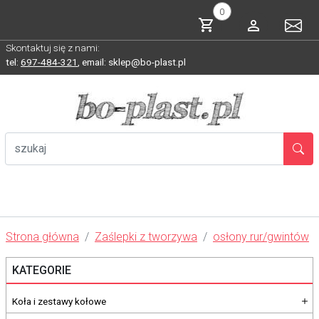
0
Skontaktuj się z nami:
tel:
697-484-321
,
email: sklep@bo-plast.pl
Strona główna
Zaślepki z tworzywa
osłony rur/gwintów
KATEGORIE
Koła i zestawy kołowe