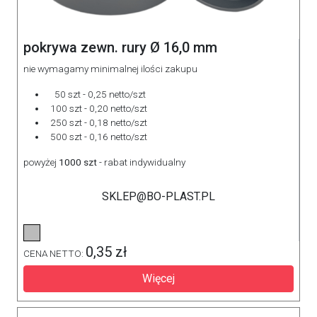
pokrywa zewn. rury Ø 16,0 mm
nie wymagamy minimalnej ilości zakupu
50 szt - 0,25 netto/szt
100 szt - 0,20 netto/szt
250 szt - 0,18 netto/szt
500 szt - 0,16 netto/szt
powyżej
1000 szt
- rabat indywidualny
SKLEP@BO-PLAST.PL
0,35 zł
CENA NETTO:
Więcej