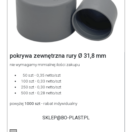
pokrywa zewnętrzna rury Ø 31,8 mm
nie wymagamy mimialnej ilości zakupu
50 szt - 0,35 netto/szt
100 szt - 0,33 netto/szt
250 szt - 0,30 netto/szt
500 szt - 0,28 netto/szt
powyżej
1000 szt
- rabat indywidualny
SKLEP@BO-PLAST.PL