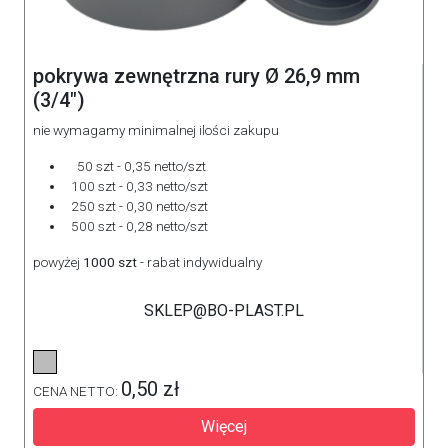
pokrywa zewnętrzna rury Ø 26,9 mm
(3/4")
nie wymagamy minimalnej ilości zakupu
50 szt - 0,35 netto/szt
100 szt - 0,33 netto/szt
250 szt - 0,30 netto/szt
500 szt - 0,28 netto/szt
powyżej
1000 szt
- rabat indywidualny
SKLEP@BO-PLAST.PL
0,50 zł
CENA NETTO:
Więcej