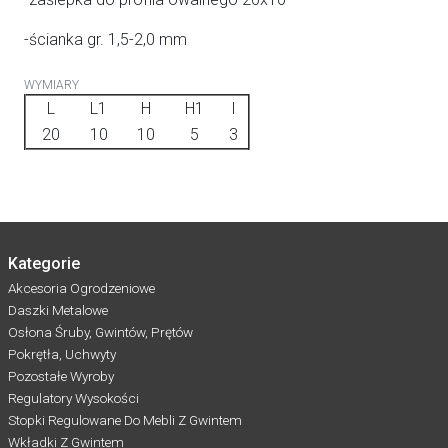
-ścianka gr. 1,5-2,0 mm
WYMIARY
L
L1
H
H1
I
20
10
10
5
3
Kategorie
Akcesoria Ogrodzeniowe
Daszki Metalowe
Osłona Śruby, Gwintów, Prętów
Pokrętła, Uchwyty
Pozostałe Wyroby
Regulatory Wysokości
Stopki Regulowane Do Mebli Z Gwintem
Wkładki Z Gwintem