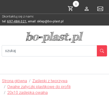
0
Skontaktuj się z nami:
tel:
697-484-321
,
email: sklep@bo-plast.pl
Strona główna
Zaślepki z tworzywa
Owalne zatyczki plastikowe do profili
20x10 zaślepka owalna