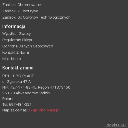
Zaślepki Chromowane
Zaślepki Z Tworzywa
Zaślepki Do Otworów Technologicznych
Informacja
Wysyłka I Zwroty
Regulamin Sklepu
Ochrona Danych Osobowych
Kontakt Z Nami
Moje Konto
Kontakt z nami
P.P.H.U. BO-PLAST
ul. Zgierska 47 A,
NIP: 727-171-83-45, Regon 471373450
95-070 Aleksandrów Łódzki
Poland
Tel: 697-484-321
Napisz do nas:
sklep@bo-plast.pl
Projekt P&D