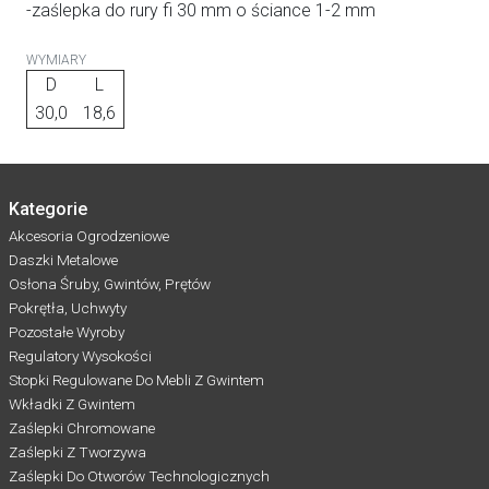
-zaślepka do rury fi 30 mm o ściance 1-2 mm
WYMIARY
D
L
30,0
18,6
Kategorie
Akcesoria Ogrodzeniowe
Daszki Metalowe
Osłona Śruby, Gwintów, Prętów
Pokrętła, Uchwyty
Pozostałe Wyroby
Regulatory Wysokości
Stopki Regulowane Do Mebli Z Gwintem
Wkładki Z Gwintem
Zaślepki Chromowane
Zaślepki Z Tworzywa
Zaślepki Do Otworów Technologicznych