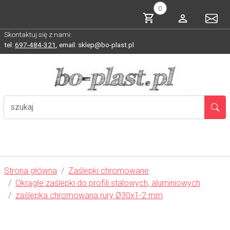
0
Skontaktuj się z nami:
tel:
697-484-321
,
email: sklep@bo-plast.pl
Strona główna
Zaślepki chromowane
Okrągłe zaślepki do profili stalowych, aluminiowych
zaślepka chromowana rury Ø30x1-2 mm