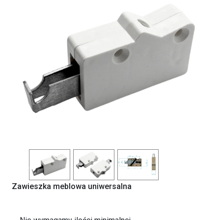
Previous
Next
Zawieszka meblowa uniwersalna