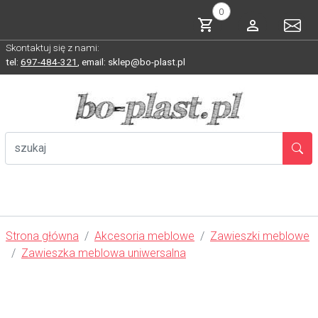
0
Skontaktuj się z nami:
tel:
697-484-321
,
email: sklep@bo-plast.pl
Strona główna
Akcesoria meblowe
Zawieszki meblowe
Zawieszka meblowa uniwersalna