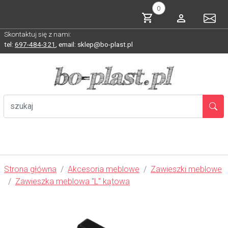
0
Skontaktuj się z nami:
tel:
697-484-321
,
email: sklep@bo-plast.pl
Strona główna
Akcesoria meblowe
Zawieszki meblowe
Zawieszka meblowa "L" kątowa