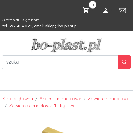
0
Skontaktuj się z nami:
tel:
697-484-321
,
email: sklep@bo-plast.pl
Strona główna
Akcesoria meblowe
Zawieszki meblowe
Zawieszka meblowa "L" kątowa