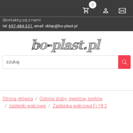
0
Skontaktuj się z nami:
tel:
697-484-321
,
email: sklep@bo-plast.pl
Strona główna
Osłona śruby, gwintów, prętów
zaślepki walcowe
Zaślepka walcowa Fi 18,2