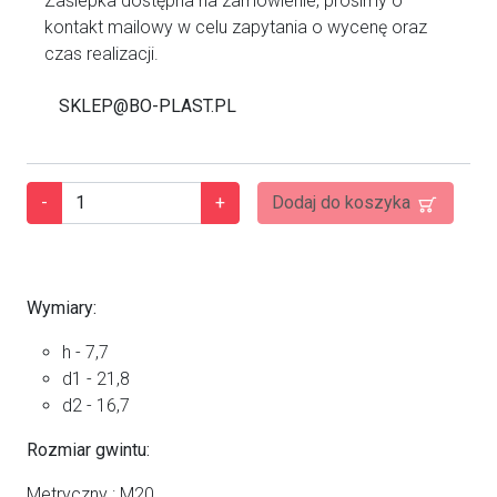
Zaślepka dostępna na zamówienie, prosimy o
kontakt mailowy w celu zapytania o wycenę oraz
czas realizacji.
SKLEP@BO-PLAST.PL
-
+
Dodaj do koszyka
Wymiary:
h - 7,7
d1 - 21,8
d2 - 16,7
Rozmiar gwintu:
Metryczny : M20