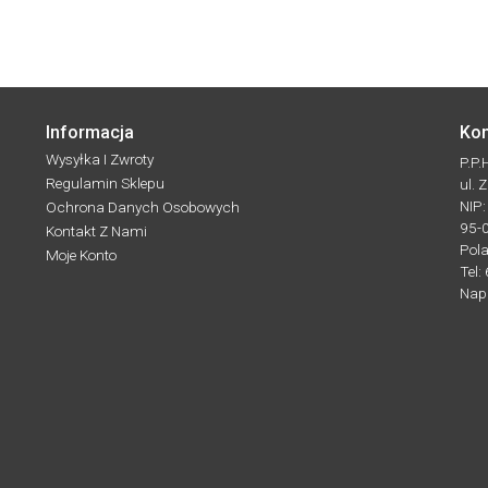
Informacja
Kon
Wysyłka I Zwroty
P.P
Regulamin Sklepu
ul. 
NIP
Ochrona Danych Osobowych
95-
Kontakt Z Nami
Pol
Moje Konto
Tel:
Nap