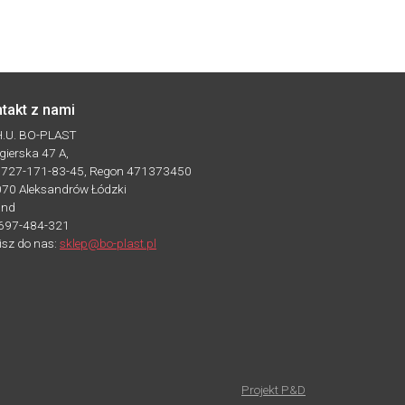
takt z nami
.H.U. BO-PLAST
Zgierska 47 A,
: 727-171-83-45, Regon 471373450
070 Aleksandrów Łódzki
and
 697-484-321
isz do nas:
sklep@bo-plast.pl
Projekt P&D