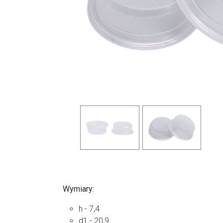
Previous
Wymiary:
h - 7,4
d1 - 20,9