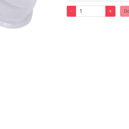
-
+
Do
Next