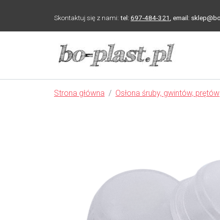
Skontaktuj się z nami:
tel:
697-484-321
,
email: sklep@bo
Strona główna
Osłona śruby, gwintów, prętów