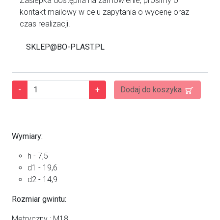
Zaślepka dostępna na zamówienie, prosimy o
kontakt mailowy w celu zapytania o wycenę oraz
czas realizacji.
SKLEP@BO-PLAST.PL
-
+
Dodaj do koszyka
Wymiary:
h - 7,5
d1 - 19,6
d2 - 14,9
Rozmiar gwintu:
Metryczny : M18