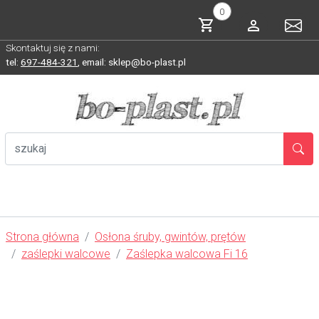
0
Skontaktuj się z nami:
tel:
697-484-321
,
email: sklep@bo-plast.pl
Strona główna
Osłona śruby, gwintów, prętów
zaślepki walcowe
Zaślepka walcowa Fi 16