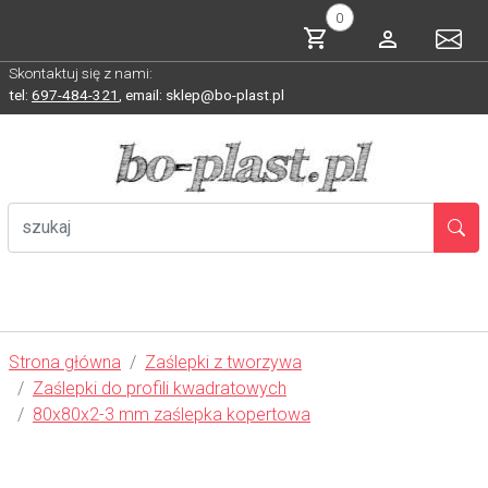
0
Skontaktuj się z nami:
tel:
697-484-321
,
email: sklep@bo-plast.pl
Strona główna
Zaślepki z tworzywa
Zaślepki do profili kwadratowych
80x80x2-3 mm zaślepka kopertowa