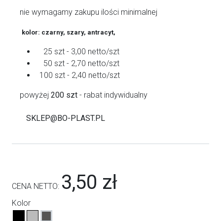
nie wymagamy zakupu ilości minimalnej
kolor: czarny, szary, antracyt,
25 szt - 3,00 netto/szt
50 szt - 2,70 netto/szt
100 szt - 2,40 netto/szt
powyżej
200 szt
- rabat indywidualny
SKLEP@BO-PLAST.PL
3,50 zł
CENA NETTO:
Kolor