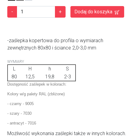
-
+
Dodaj do koszyka
-zaślepka kopertowa do profila o wymiarach
zewnętrznych 80x80 i ściance 2,0-3,0 mm
WYMIARY
L
H
h
S
80
12,5
19,8
2-3
Dostępność zaślepek w kolorach:
Kolory w/g palety RAL (zbliżone)
- czarny - 9005
- szary - 7030
- antracyt - 7016
Możliwość wykonania zaślepki także w innych kolorach.