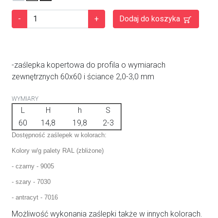
-
+
Dodaj do koszyka
-zaślepka kopertowa do profila o wymiarach
zewnętrznych 60x60 i ściance 2,0-3,0 mm
WYMIARY
L
H
h
S
60
14,8
19,8
2-3
Dostępność zaślepek w kolorach:
Kolory w/g palety RAL (zbliżone)
- czarny - 9005
- szary - 7030
- antracyt - 7016
Możliwość wykonania zaślepki także w innych kolorach.