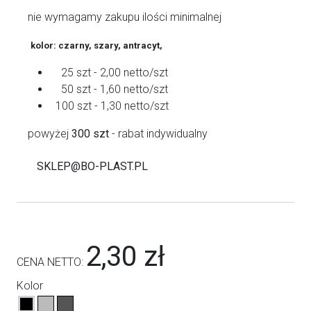
nie wymagamy zakupu ilości minimalnej
kolor: czarny, szary, antracyt,
25 szt - 2,00 netto/szt
50 szt - 1,60 netto/szt
100 szt - 1,30 netto/szt
powyżej
300 szt
- rabat indywidualny
SKLEP@BO-PLAST.PL
2,30 zł
CENA NETTO:
Kolor