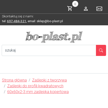
0
Skontaktuj się z nami:
tel:
697-484-321
,
email: sklep@bo-plast.pl
Strona główna
Zaślepki z tworzywa
Zaślepki do profili kwadratowych
60x60x2-3 mm zaślepka kopertowa