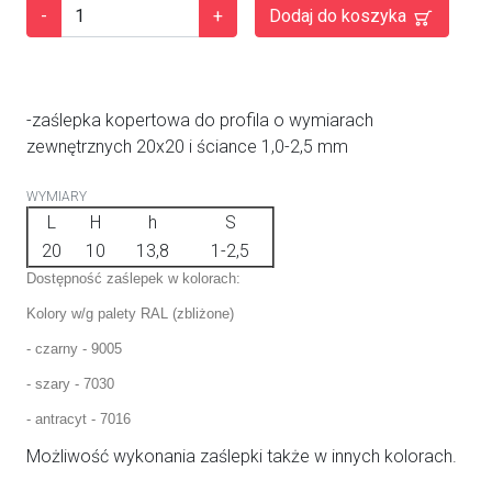
-
+
Dodaj do koszyka
-zaślepka kopertowa do profila o wymiarach
zewnętrznych 20x20 i ściance 1,0-2,5 mm
WYMIARY
L
H
h
S
20
10
13,8
1-2,5
Dostępność zaślepek w kolorach:
Kolory w/g palety RAL (zbliżone)
- czarny - 9005
- szary - 7030
- antracyt - 7016
Możliwość wykonania zaślepki także w innych kolorach.