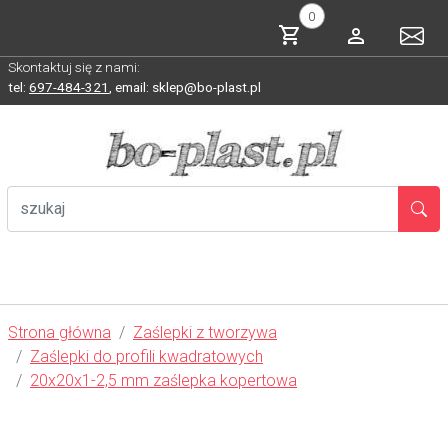
0
Skontaktuj się z nami:
tel:
697-484-321
,
email: sklep@bo-plast.pl
Strona główna
Zaślepki z tworzywa
Zaślepki do profili kwadratowych
20x20x1-2,5 mm zaślepka kopertowa