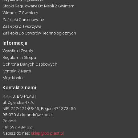
Stopki Regulowane Do Mebli Z Gwintem
Wkładki Z Gwintem
Zaślepki Chromowane
Zaślepki Z Tworzywa
Zaślepki Do Otworów Technologicznych
Informacja
Wysyłka I Zwroty
Regulamin Sklepu
Ochrona Danych Osobowych
Kontakt Z Nami
Moje Konto
Kontakt z nami
P.P.H.U. BO-PLAST
ul. Zgierska 47 A,
NIP: 727-171-83-45, Regon 471373450
95-070 Aleksandrów Łódzki
Poland
Tel: 697-484-321
Napisz do nas:
sklep@bo-plast.pl