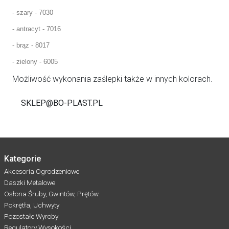
- szary - 7030
- antracyt - 7016
- brąz - 8017
- zielony - 6005
Możliwość wykonania zaślepki także w innych kolorach.
SKLEP@BO-PLAST.PL
Kategorie
Akcesoria Ogrodzeniowe
Daszki Metalowe
Osłona Śruby, Gwintów, Prętów
Pokrętła, Uchwyty
Pozostałe Wyroby
Regulatory Wysokości