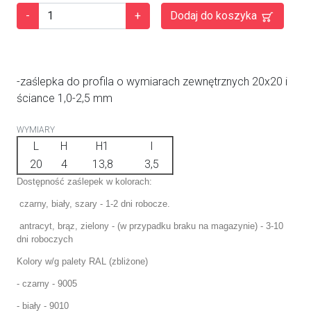
-
+
Dodaj do koszyka
-zaślepka do profila o wymiarach zewnętrznych 20x20 i
ściance 1,0-2,5 mm
WYMIARY
L
H
H1
I
20
4
13,8
3,5
Dostępność zaślepek w kolorach:
czarny, biały, szary - 1-2 dni robocze.
antracyt, brąz, zielony - (w przypadku braku na magazynie) - 3-10
dni roboczych
Kolory w/g palety RAL (zbliżone)
- czarny - 9005
- biały - 9010