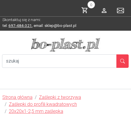
0
Skontaktuj się z nami:
tel:
697-484-321
,
email: sklep@bo-plast.pl
Strona główna
Zaślepki z tworzywa
Zaślepki do profili kwadratowych
20x20x1-2,5 mm zaślepka