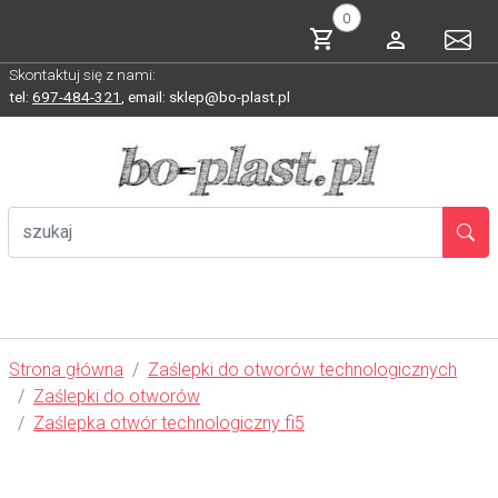
0
Skontaktuj się z nami:
tel:
697-484-321
,
email: sklep@bo-plast.pl
Strona główna
Zaślepki do otworów technologicznych
Zaślepki do otworów
Zaślepka otwór technologiczny fi5