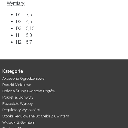
Wymiary:
D1 7,5
D2 4,5
D3 5,15
H1 5,0
H2 5,7
Kategorie
Akcesoria Ogrodzeniowe
Daszki Metalowe
Osłona Śruby, Gwintów, Prętów
Pokrętła, Uchwyty
Pozostałe Wyroby
Regulatory Wysokości
Stopki Regulowane Do Mebli Z Gwintem
Wkładki Z Gwintem