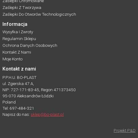
Zaślepki Chromowane
Zaślepki Z Tworzywa
Zaślepki Do Otworów Technologicznych
Informacja
Wysyłka I Zwroty
Regulamin Sklepu
Ochrona Danych Osobowych
Kontakt Z Nami
Moje Konto
Kontakt z nami
P.P.H.U. BO-PLAST
ul. Zgierska 47 A,
NIP: 727-171-83-45, Regon 471373450
95-070 Aleksandrów Łódzki
Poland
Tel: 697-484-321
Napisz do nas:
sklep@bo-plast.pl
Projekt P&D