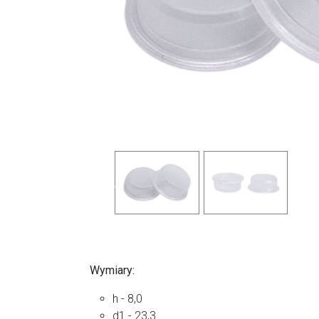
Previous
Wymiary:
h - 8,0
d1 - 23,3