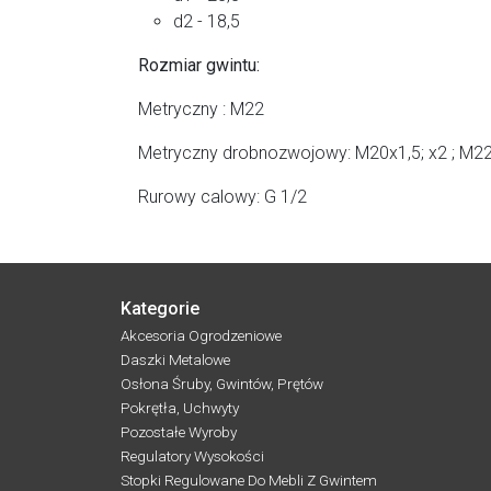
d2 - 18,5
Rozmiar gwintu:
Metryczny : M22
Metryczny drobnozwojowy: M20x1,5; x2 ; M2
Rurowy calowy: G 1/2
Kategorie
Akcesoria Ogrodzeniowe
Daszki Metalowe
Osłona Śruby, Gwintów, Prętów
Pokrętła, Uchwyty
Pozostałe Wyroby
Regulatory Wysokości
Stopki Regulowane Do Mebli Z Gwintem