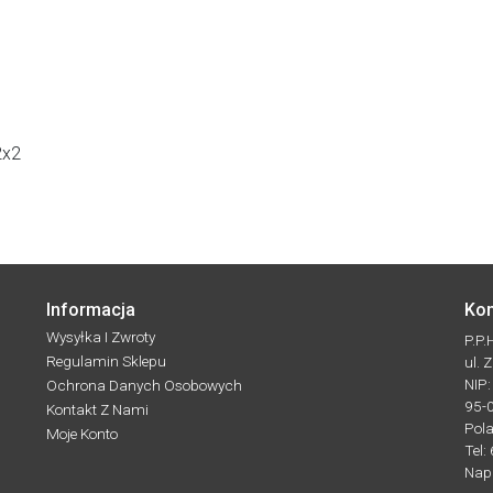
2x2
Informacja
Kon
Wysyłka I Zwroty
P.P
Regulamin Sklepu
ul. 
NIP
Ochrona Danych Osobowych
95-
Kontakt Z Nami
Pol
Moje Konto
Tel:
Nap