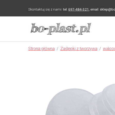
Skontaktuj się z nami:
tel:
697-484-321
,
email: sklep@bo
Strona główna
Zaślepki z tworzywa
walco