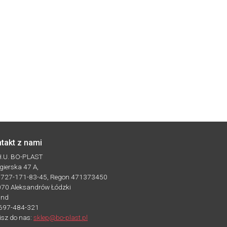
takt z nami
.H.U. BO-PLAST
Zgierska 47 A,
: 727-171-83-45, Regon 471373450
070 Aleksandrów Łódzki
and
 697-484-321
isz do nas:
sklep@bo-plast.pl