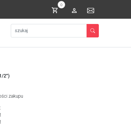
0
1/2")
ości zakupu
t
t
t