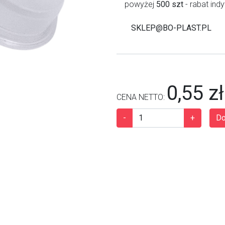
powyżej
500 szt
- rabat ind
SKLEP@BO-PLAST.PL
0,55 zł
CENA NETTO:
-
+
Do
Next