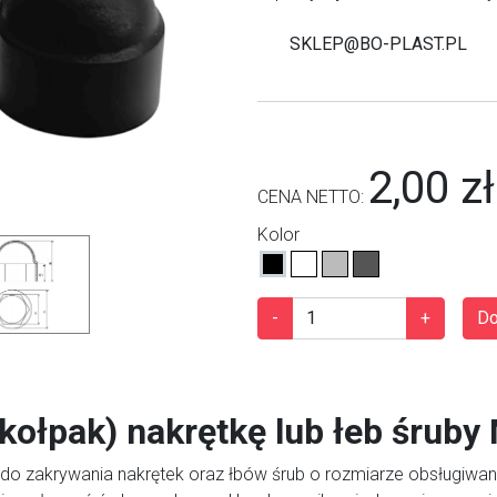
SKLEP@BO-PLAST.PL
2,00 zł
CENA NETTO:
Kolor
Next
-
+
Do
kołpak) nakrętkę lub łeb śrub
 do zakrywania nakrętek oraz łbów śrub o rozmiarze obsługiwan