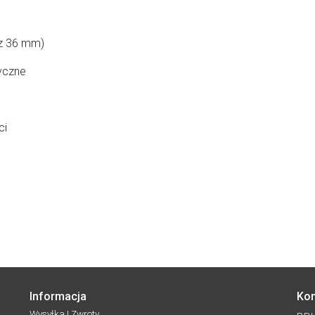
cz 36 mm)
yczne
ci
Informacja
Kon
Wysyłka I Zwroty