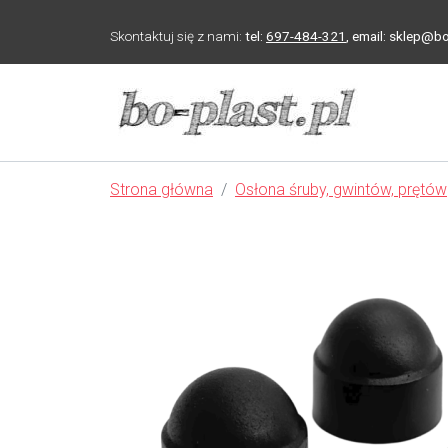
Skontaktuj się z nami:
tel:
697-484-321
,
email: sklep@bo
Strona główna
Osłona śruby, gwintów, prętów