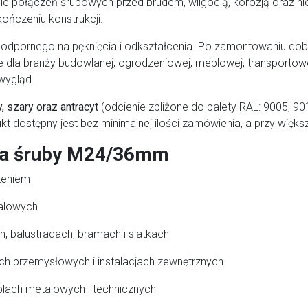
ie połączeń śrubowych przed brudem, wilgocią, korozją oraz n
ończeniu konstrukcji.
odpornego na pęknięcia i odkształcenia. Po zamontowaniu dobr
ie dla branży budowlanej, ogrodzeniowej, meblowej, transportowe
 wygląd.
y, szary oraz antracyt
(odcienie zbliżone do palety RAL: 9005, 9
dukt dostępny jest bez minimalnej ilości zamówienia, a przy więk
na śruby M24/36mm
zeniem
talowych
, balustradach, bramach i siatkach
h przemysłowych i instalacjach zewnętrznych
lach metalowych i technicznych