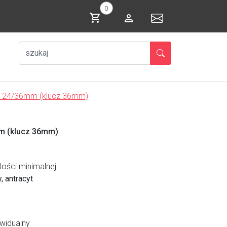
0
M 24/36mm (klucz 36mm)
m (klucz 36mm)
ości minimalnej
y, antracyt
ywidualny