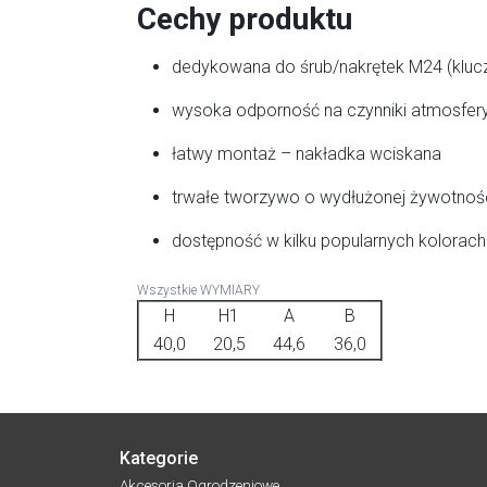
Cechy produktu
dedykowana do śrub/nakrętek M24 (klu
wysoka odporność na czynniki atmosfer
łatwy montaż – nakładka wciskana
trwałe tworzywo o wydłużonej żywotnoś
dostępność w kilku popularnych kolorach
Wszystkie WYMIARY
H
H1
A
B
40,0
20,5
44,6
36,0
Kategorie
Akcesoria Ogrodzeniowe