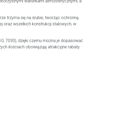
iekorzystnymi warunkami atmosferycznymi, a
ze trzyma się na śrubie, tworząc ochronną
j oraz wszelkich konstrukcji stalowych, w
010, 7030), dzięki czemu można je dopasować
szych ilościach obowiązują atrakcyjne rabaty.