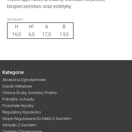
bezpieczeństwo oraz estetykę.
WYMIARY
H
H1
A
B
16,0
6,0
17,0
13,0
Kategorie
Akcesoria Ogrodzeniowe
Daszki Metalowe
Osłona Śruby, Gwintów, Prętów
Pokrętła, Uchwyty
Pozostałe Wyroby
Regulatory Wysokości
Stopki Regulowane Do Mebli Z Gwintem
Wkładki Z Gwintem
Zaślepki Chromowane