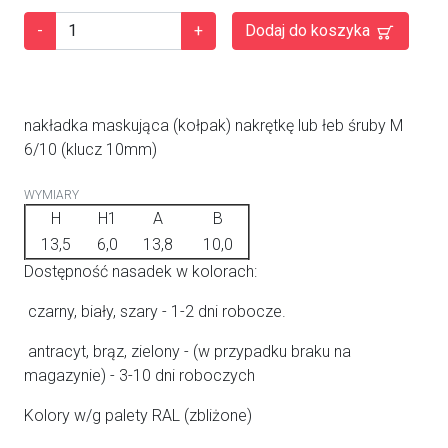
-
+
Dodaj do koszyka
nakładka maskująca (kołpak) nakrętkę lub łeb śruby M
6/10 (klucz 10mm)
WYMIARY
H
H1
A
B
13,5
6,0
13,8
10,0
Dostępność nasadek w kolorach:
czarny, biały, szary - 1-2 dni robocze.
antracyt, brąz, zielony - (w przypadku braku na
magazynie) - 3-10 dni roboczych
Kolory w/g palety RAL (zbliżone)