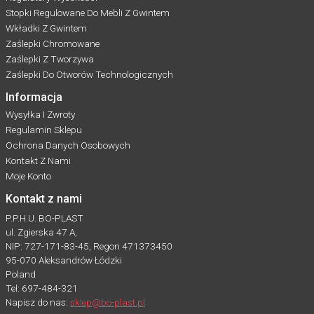
Stopki Regulowane Do Mebli Z Gwintem
Wkładki Z Gwintem
Zaślepki Chromowane
Zaślepki Z Tworzywa
Zaślepki Do Otworów Technologicznych
Informacja
Wysyłka I Zwroty
Regulamin Sklepu
Ochrona Danych Osobowych
Kontakt Z Nami
Moje Konto
Kontakt z nami
P.P.H.U. BO-PLAST
ul. Zgierska 47 A,
NIP: 727-171-83-45, Regon 471373450
95-070 Aleksandrów Łódzki
Poland
Tel: 697-484-321
Napisz do nas:
sklep@bo-plast.pl