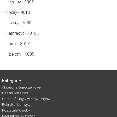
- czarny - 9005
- biały - 9010
- szary - 7030
- antracyt - 7016
- brąz - 8017
- zielony - 6005
Kategorie
Akcesoria Ogrodzeniowe
Daszki Metalowe
Osłona Śruby, Gwintów, Prętów
Pokrętła, Uchwyty
Pozostałe Wyroby
Regulatory Wysokości