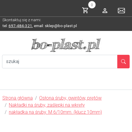
0
Skontaktuj się z nami:
tel:
697-484-321
,
email: sklep@bo-plast.pl
Strona główna
Osłona śruby, gwintów, prętów
Nakładki na śruby, zaślepki na wkręty
nakładka na śruby. M 6/10mm. (klucz 10mm)